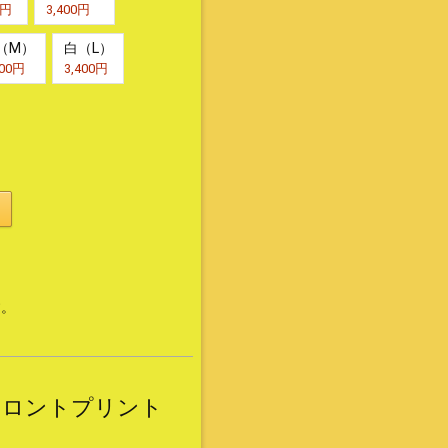
0円
3,400円
（M）
白（L）
400円
3,400円
す。
 フロントプリント