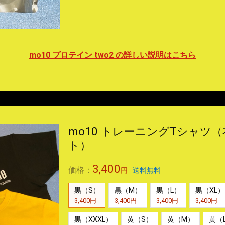
mo10 プロテイン two2 の詳しい説明はこちら
mo10 トレーニングTシャツ
ト）
3,400
価格：
円
送料無料
黒（S）
黒（M）
黒（L）
黒（XL）
3,400円
3,400円
3,400円
3,400円
黒（XXXL）
黄（S）
黄（M）
黄（