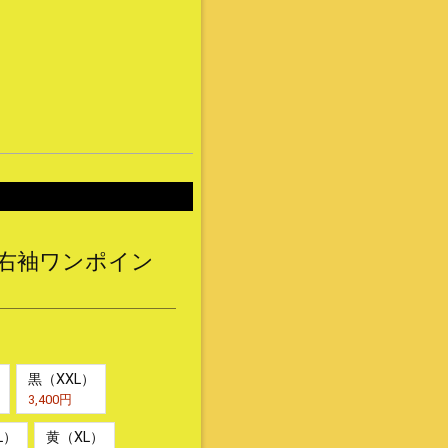
（右袖ワンポイン
黒（XXL）
3,400円
L）
黄（XL）