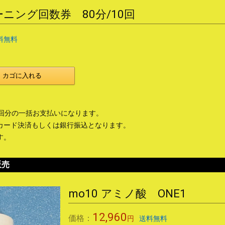
ニング回数券 80分/10回
料無料
カゴに入れる
0回分の一括お支払いになります。
カード決済もしくは銀行振込となります。
す。
販売
mo10 アミノ酸 ONE1
12,960
価格：
円
送料無料