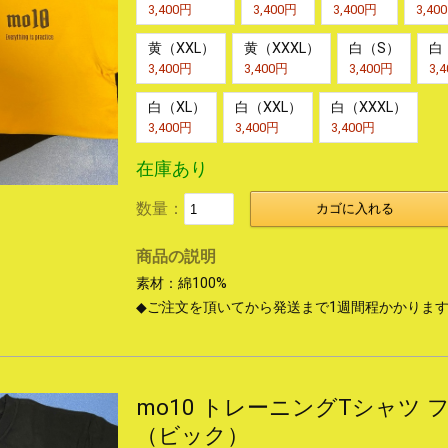
3,400円
3,400円
3,400円
3,40
黄（XXL）
黄（XXXL）
白（S）
白
3,400円
3,400円
3,400円
3,
白（XL）
白（XXL）
白（XXXL）
3,400円
3,400円
3,400円
在庫あり
数量：
カゴに入れる
商品の説明
素材：綿100%
◆ご注文を頂いてから発送まで1週間程かかりま
mo10 トレーニングTシャツ
（ビック）